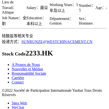
Lieu de
Working Years：5
Number：
Travail：
Salary：面议
Age：-
5
年及以上
Afrique
Job Nature：全
Education：
Département：
Sex：
Gestion
Hommes
职
本科以上
硅酸盐等相关专业
投递方式：
SUNRUNZE@WESTCHINACEMENT.CN
2233.HK
Stock Code
A Propos de Nous
Nouvelles et Médias
Responsabilité Sociale
Carrière
Contact
©2022 Société de Participation Internationale Yaobai Tous Droits
Réservés
Sites Web
WeChat