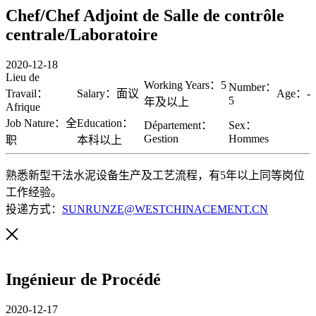
Chef/Chef Adjoint de Salle de contrôle
centrale/Laboratoire
2020-12-18
Lieu de
Working Years：5
Number：
Travail：
Salary：面议
Age：-
5
年及以上
Afrique
Job Nature：全
Education：
Département：
Sex：
Gestion
Hommes
职
本科以上
熟悉新型干法水泥设备生产及工艺流程，有5年以上同等岗位
工作经验。
投递方式：
SUNRUNZE@WESTCHINACEMENT.CN
Ingénieur de Procédé
2020-12-17